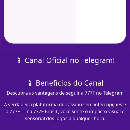
📱 Canal Oficial no Telegram!
📱 Benefícios do Canal
Descubra as vantagens de seguir a 777F no Telegram
A verdadeira plataforma de cassino sem interrupções é
a 777F — na 777F Brasil , você sente o impacto visual e
sensorial dos jogos a qualquer hora.