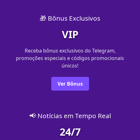
🎁 Bônus Exclusivos
VIP
Receba bônus exclusivos do Telegram,
promoções especiais e códigos promocionais
únicos!
Ver Bônus
📢 Notícias em Tempo Real
24/7