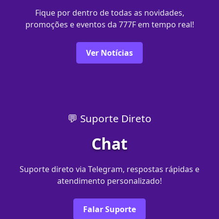
Fique por dentro de todas as novidades,
promoções e eventos da 777F em tempo real!
Ver Notícias
💬 Suporte Direto
Chat
Suporte direto via Telegram, respostas rápidas e
atendimento personalizado!
Falar Suporte